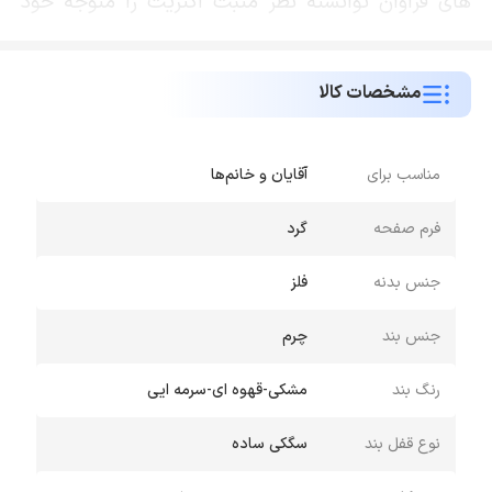
های فراوان توانسته نظر مثبت اکثریت را متوجه خود
سازد. این محصول در سه رنگ مشکی، قهوه ای و سورمه
ای به طور رسمی به بازار های جهانی معرفی شده و
مشخصات کالا
طراحی منحصر به فرد آن سبب شده تا کاربری روزمره،
رسمی و ورزشی را به خود اختصاص دهد و برای هر دو
گروه خانم ها و آقایان مناسب باشد. بکارگیری متریال
مناسب برای
آقایان و خانم‌ها
مناسب با طراحی استاندارد و ظریف نه تنها در افزایش
فرم صفحه
گرد
مقاومت ساعت جی تب مدل GT3 موثر بوده بلکه
جلوه ی خاصی را به دست شما می بخشد. نمایشگر
جنس بدنه
فلز
رنگی تعبیه شده برای آن از رزولوشن 240 در 240
جنس بند
چرم
پیکسل بهره مند است که تراکمی در حدود 256 پیکسل
بر اینچ دارد بنابراین محتوای تصویری و قابلیت ها،
رنگ بند
مشکی-قهوه ای-سرمه ایی
بسیار شفاف و با میزان وضوح بالا و رنگ هایی نزدیک
نوع قفل بند
سگکی ساده
به واقعیت به نمایش گذاشته می شوند همچنین از