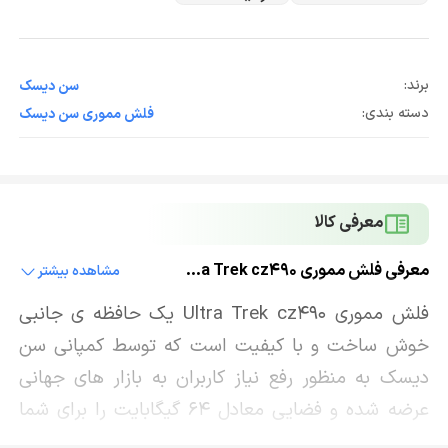
برند:
سن ديسک
دسته بندی:
فلش مموری سن ديسک
معرفی کالا
معرفی فلش مموري Ultra Trek cz490
مشاهده بیشتر
فلش مموري Ultra Trek cz490 يك حافظه ي جانبي
خوش ساخت و با كيفيت است كه توسط كمپاني سن
ديسك به منظور رفع نياز كاربران به بازار هاي جهاني
عرضه شده و فضايی معادل ٦٤ گيگابايت را براي شما
در نظر گرفته تا به راحتي بتوانيد فایل هاي اضافي خود