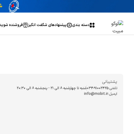
دسته بندی
پیشنهاد‌های شگفت انگیز
فروشنده شوید
پشتیبانی
تلفنی:
034-91002425
شنبه تا چهارشنبه ۸ الی ۲۱ - پنجشنبه 8 الی ۲۰:۳۰
ایمیل:
info@mobit.ir