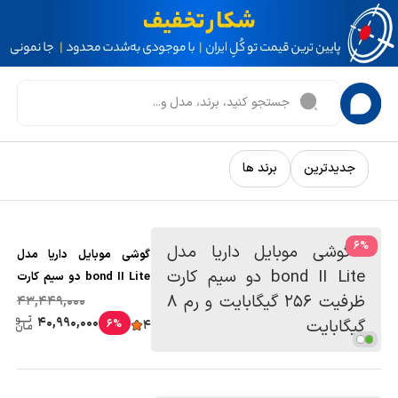
جدیدترین
برند ها
6
%
گوشی موبایل داریا مدل
bond II Lite دو سیم کارت
ظرفیت 256 گیگابایت و رم 8
43,449,000
گیگابایت
40,990,000
6%
4