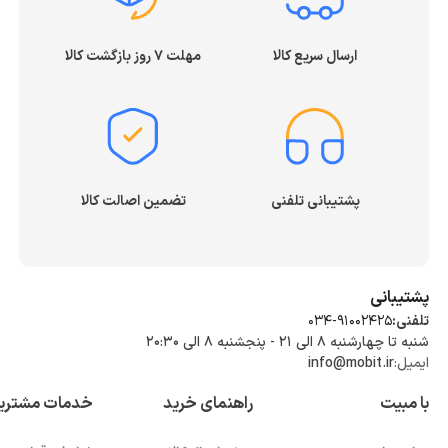
ارسال سریع کالا
مهلت ۷ روز بازگشت کالا
پشتیبانی تلفنی
تضمین اصالت کالا
پشتیبانی
تلفنی:
034-91002425
شنبه تا چهارشنبه ۸ الی ۲۱ - پنجشنبه 8 الی ۲۰:۳۰
ایمیل:
info@mobit.ir
با مبیت
راهنمای خرید
خدمات مشتری