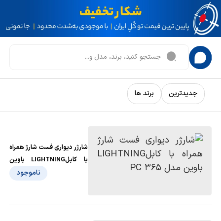
جدیدترین
برند ها
شارژر دیواری فست شارژ همراه
با کابلLIGHTNING باوین
مدل PC 365
ناموجود