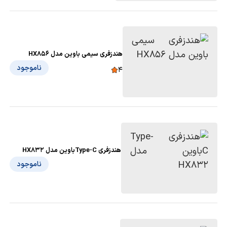
هندزفری سیمی باوین مدل HX856
ناموجود
4
هندزفری Type-Cباوین مدل HX832
ناموجود