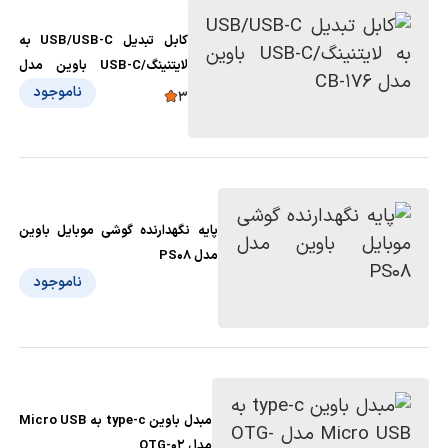
کابل تبدیل USB/USB-C به
لایتنینگ/USB-C باوین مدل
CB-176
ناموجود
3
پایه نگهدارنده گوشی موبایل باوین
مدل PS08
ناموجود
مبدل باوین type-c به Micro USB
مدل OTG-02