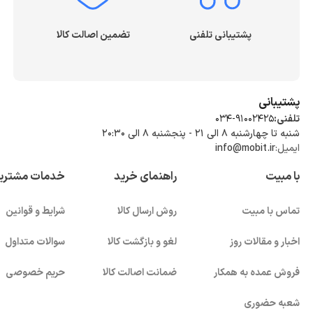
پشتیبانی تلفنی
تضمین اصالت کالا
پشتیبانی
تلفنی:
034-91002425
شنبه تا چهارشنبه ۸ الی ۲۱ - پنجشنبه 8 الی ۲۰:۳۰
ایمیل:
info@mobit.ir
با مبیت
راهنمای خرید
خدمات مشتری
تماس با مبیت
روش ارسال کالا
شرایط و قوانین
اخبار و مقالات روز
لغو و بازگشت کالا
سوالات متداول
فروش عمده به همکار
ضمانت اصالت کالا
حریم خصوصی
شعبه حضوری