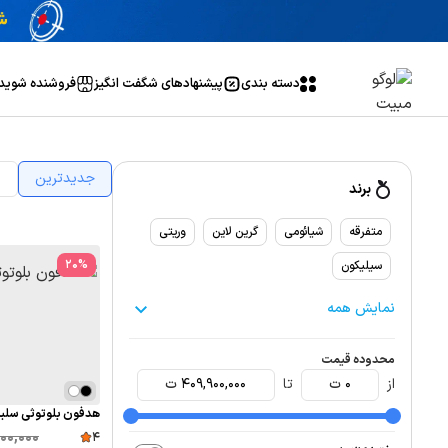
دسته بندی
پیشنهاد‌های شگفت انگیز
فروشنده شوید
جدیدترین
ا
برند
متفرقه
شیائومی
گرین لاین
وریتی
20
%
سیلیکون
نمایش همه
محدوده قیمت
از
0
ت
تا
409,900,000
ت
هدفون بلوتوثی سلبریت
500,000
4