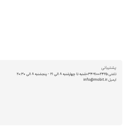
پشتیبانی
تلفنی:
034-91002425
شنبه تا چهارشنبه ۸ الی ۲۱ - پنجشنبه 8 الی ۲۰:۳۰
ایمیل:
info@mobit.ir