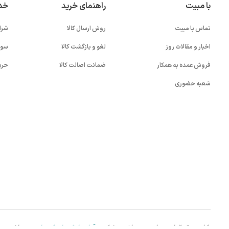
با مبیت
راهنمای خرید
خد
تماس با مبیت
روش ارسال کالا
شرا
اخبار و مقالات روز
لغو و بازگشت کالا
سوا
فروش عمده به همکار
ضمانت اصالت کالا
حری
شعبه حضوری
بستن!
کلیه حقوق این سایت متعلق به شرکت
آواپرداز کیهان کریمان
می باشد.
.0)