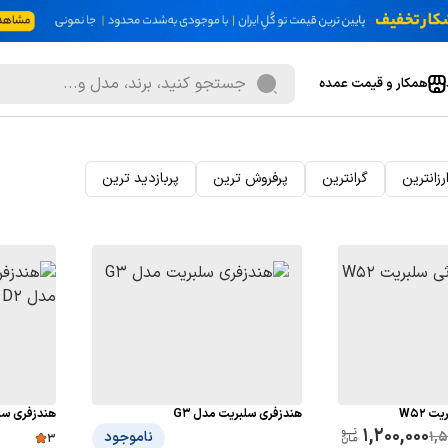
همکار و قیمت عمده
رزانترین
گرانترین
پرفروش ترین
پربازدید ترین
 W52
هندزفری سلبریت مدل G3
هندزفری سیم دار ebrat
1,200,000
1,
ناموجود
3