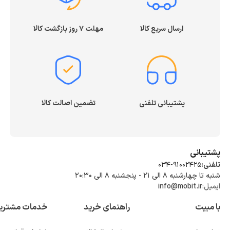
ارسال سریع کالا
مهلت ۷ روز بازگشت کالا
پشتیبانی تلفنی
تضمین اصالت کالا
پشتیبانی
تلفنی:
034-91002425
شنبه تا چهارشنبه ۸ الی ۲۱ - پنجشنبه 8 الی ۲۰:۳۰
ایمیل:
info@mobit.ir
با مبیت
راهنمای خرید
خدمات مشتری