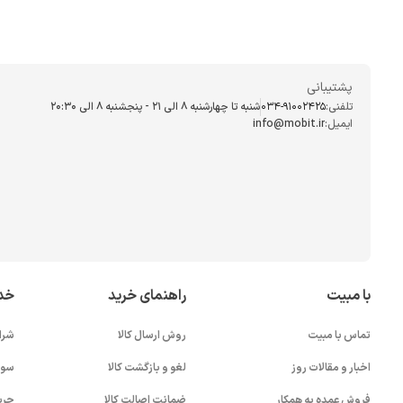
پشتیبانی
تلفنی:
034-91002425
شنبه تا چهارشنبه ۸ الی ۲۱ - پنجشنبه 8 الی ۲۰:۳۰
ایمیل:
info@mobit.ir
با مبیت
راهنمای خرید
خد
تماس با مبیت
روش ارسال کالا
شرا
اخبار و مقالات روز
لغو و بازگشت کالا
سوا
فروش عمده به همکار
ضمانت اصالت کالا
حری