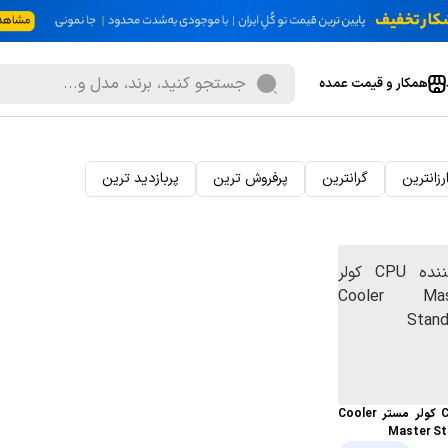
همکار و قیمت عمده
رزانترین
گرانترین
پرفروش ترین
پربازدید ترین
فن خنک کننده CPU کولر مستر Cooler
Master St