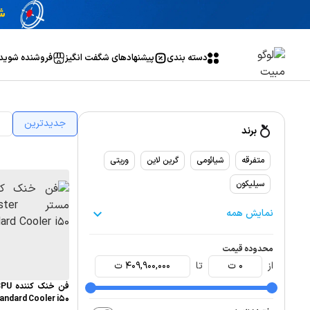
دسته بندی
پیشنهاد‌های شگفت انگیز
فروشنده شوید
جدیدترین
ا
برند
متفرقه
شیائومی
گرین لاین
وریتی
سیلیکون
نمایش همه
محدوده قیمت
از
0
ت
تا
409,900,000
ت
andard Cooler i50