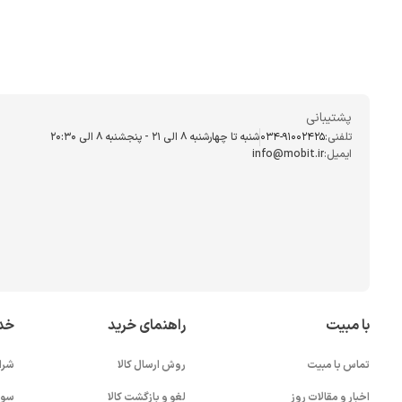
پشتیبانی
تلفنی:
034-91002425
شنبه تا چهارشنبه ۸ الی ۲۱ - پنجشنبه 8 الی ۲۰:۳۰
ایمیل:
info@mobit.ir
با مبیت
راهنمای خرید
خد
تماس با مبیت
روش ارسال کالا
شرا
اخبار و مقالات روز
لغو و بازگشت کالا
سوا