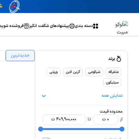
دسته بندی
پیشنهاد‌های شگفت انگیز
فروشنده شوید
جدیدترین
ا
برند
متفرقه
شیائومی
گرین لاین
وریتی
سیلیکون
نمایش همه
محدوده قیمت
از
0
ت
تا
409,900,000
ت