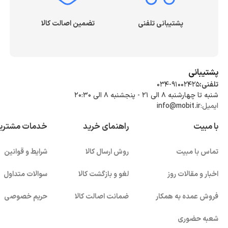
پشتیبانی تلفنی
تضمین اصالت کالا
پشتیبانی
تلفنی:
034-91002425
شنبه تا چهارشنبه ۸ الی ۲۱ - پنجشنبه 8 الی ۲۰:۳۰
ایمیل:
info@mobit.ir
با مبیت
راهنمای خرید
خدمات مشتری
تماس با مبیت
روش ارسال کالا
شرایط و قوانین
اخبار و مقالات روز
لغو و بازگشت کالا
سوالات متداول
فروش عمده به همکار
ضمانت اصالت کالا
حریم خصوصی
شعبه حضوری