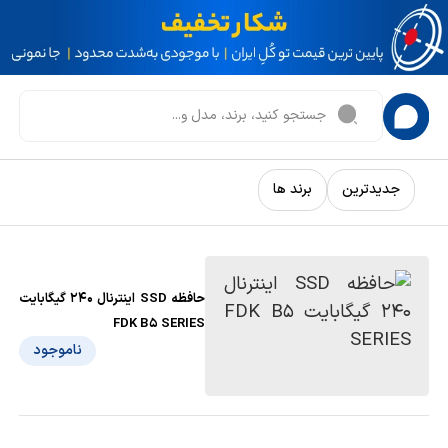
جدیدترین
برند ها
حافظه SSD اینترنال 240 گیگابایت
FDK B5 SERIES
ناموجود