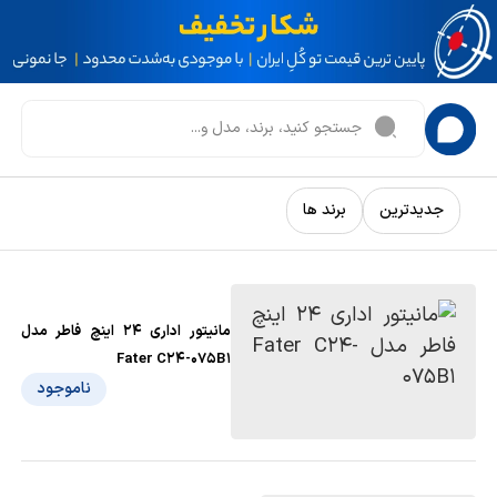
جدیدترین
برند ها
مانیتور اداری 24 اینچ فاطر مدل
Fater C24-075B1
ناموجود