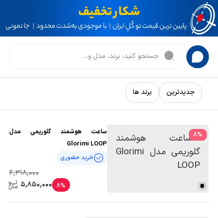
جدیدترین
برند ها
ساعت هوشمند گلوریمی مدل
8
%
Glorimi LOOP
خرید حضوری
6,318,000
5,850,000
8%