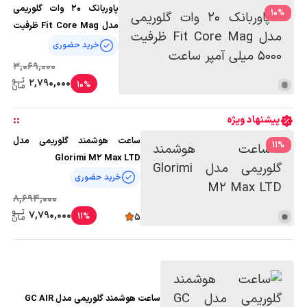
پاوربانک 20 وات گلوریمی
10
%
مدل Fit Core Mag ظرفیت
5000 میلی آمپر ساعت
خرید حضوری
3,069,000
2,790,000
10%
:
:
پیشنهاد ویژه
ساعت هوشمند گلوریمی مدل
11
%
Glorimi M2 Max LTD
خرید حضوری
8,694,000
7,790,000
11%
5
ساعت هوشمند گلوریمی مدل GC AIR