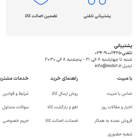
پشتیبانی تلفنی
تضمین اصالت کالا
پشتیبانی
تلفنی:
034-91002425
شنبه تا چهارشنبه ۸ الی ۲۱ - پنجشنبه 8 الی ۲۰:۳۰
ایمیل:
info@mobit.ir
با مبیت
راهنمای خرید
خدمات مشتری
تماس با مبیت
روش ارسال کالا
شرایط و قوانین
اخبار و مقالات روز
لغو و بازگشت کالا
سوالات متداول
فروش عمده به همکار
ضمانت اصالت کالا
حریم خصوصی
شعبه حضوری