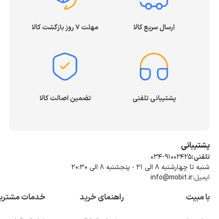
ارسال سریع کالا
مهلت ۷ روز بازگشت کالا
پشتیبانی تلفنی
تضمین اصالت کالا
پشتیبانی
تلفنی:
034-91002425
شنبه تا چهارشنبه ۸ الی ۲۱ - پنجشنبه 8 الی ۲۰:۳۰
ایمیل:
info@mobit.ir
با مبیت
راهنمای خرید
خدمات مشتری