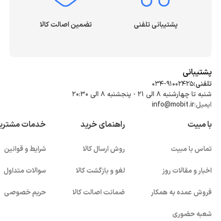
پشتیبانی تلفنی
تضمین اصالت کالا
پشتیبانی
تلفنی:
034-91002425
شنبه تا چهارشنبه ۸ الی ۲۱ - پنجشنبه 8 الی ۲۰:۳۰
ایمیل:
info@mobit.ir
با مبیت
راهنمای خرید
خدمات مشتری
تماس با مبیت
روش ارسال کالا
شرایط و قوانین
اخبار و مقالات روز
لغو و بازگشت کالا
سوالات متداول
فروش عمده به همکار
ضمانت اصالت کالا
حریم خصوصی
شعبه حضوری