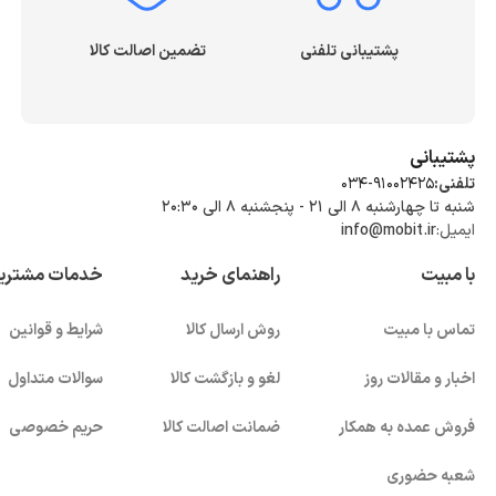
پشتیبانی تلفنی
تضمین اصالت کالا
پشتیبانی
تلفنی:
034-91002425
شنبه تا چهارشنبه ۸ الی ۲۱ - پنجشنبه 8 الی ۲۰:۳۰
ایمیل:
info@mobit.ir
با مبیت
راهنمای خرید
خدمات مشتری
تماس با مبیت
روش ارسال کالا
شرایط و قوانین
اخبار و مقالات روز
لغو و بازگشت کالا
سوالات متداول
فروش عمده به همکار
ضمانت اصالت کالا
حریم خصوصی
شعبه حضوری