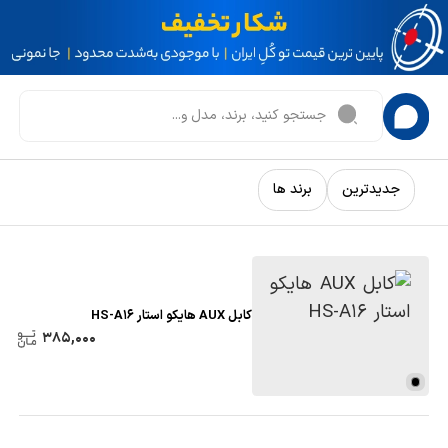
جدیدترین
برند ها
کابل AUX هایکو استار HS-A16
385,000