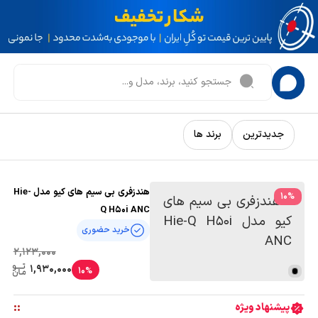
جدیدترین
برند ها
هندزفری بی سیم های کیو مدل Hie-
10
%
Q H50i ANC
خرید حضوری
2,123,000
1,930,000
10%
:
:
پیشنهاد ویژه