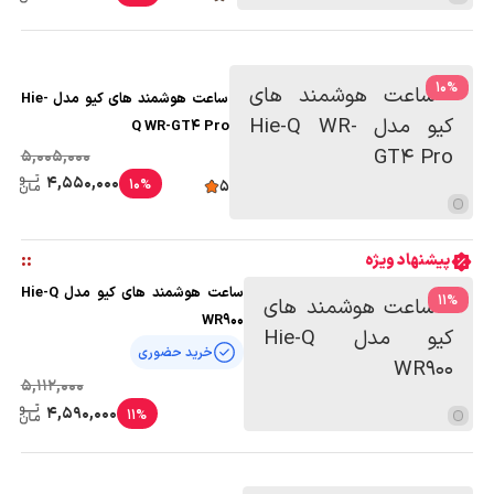
10
%
ساعت هوشمند های کیو مدل Hie-
Q WR-GT4 Pro
5,005,000
4,550,000
10%
5
:
:
پیشنهاد ویژه
ساعت هوشمند های کیو مدل Hie-Q
11
%
WR900
خرید حضوری
5,112,000
4,590,000
11%