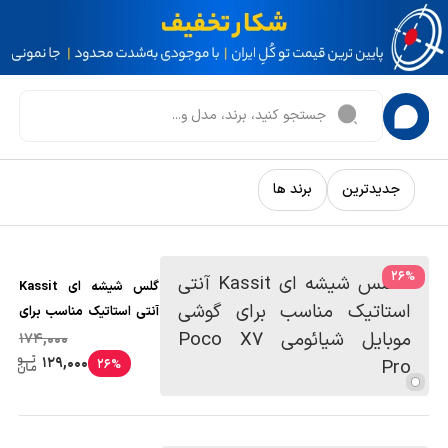
جدیدترین
برند ها
26
%
گلس شیشه ای Kassit
آنتی استاتیک مناسب برای
گوشی موبایل شیائومی
174,000
Poco X7 Pro
129,000
26%