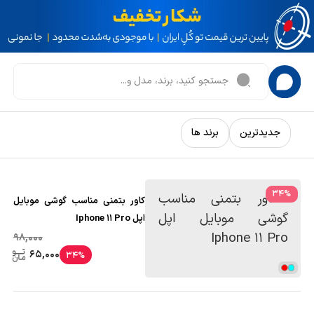
جدیدترین
برند ها
34
%
کاور بتمنی مناسب گوشی موبایل
اپل Iphone 11 Pro
98,000
65,000
34%