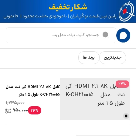
جدیدترین
برند ها
24
%
کابل HDMI 2.1 8K کی نت مدل
K-CH210015 طول 1.5 متر
1,235,000
950,000
24%