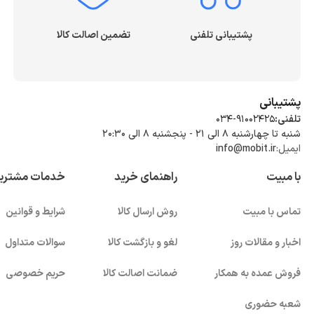
پشتیبانی تلفنی
تضمین اصالت کالا
پشتیبانی
تلفنی:
034-91002425
شنبه تا چهارشنبه ۸ الی ۲۱ - پنجشنبه 8 الی ۲۰:۳۰
ایمیل:
info@mobit.ir
با مبیت
راهنمای خرید
خدمات مشتری
تماس با مبیت
روش ارسال کالا
شرایط و قوانین
اخبار و مقالات روز
لغو و بازگشت کالا
سوالات متداول
فروش عمده به همکار
ضمانت اصالت کالا
حریم خصوصی
شعبه حضوری