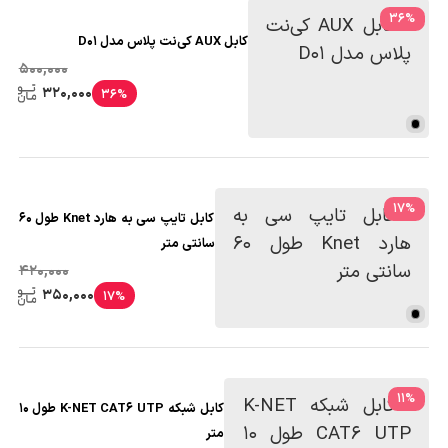
36
%
کابل AUX کی‌نت پلاس مدل D01
500,000
320,000
36%
17
%
کابل تایپ سی به هارد Knet طول 60
سانتی متر
420,000
350,000
17%
11
%
کابل شبکه K-NET CAT6 UTP طول 10
متر