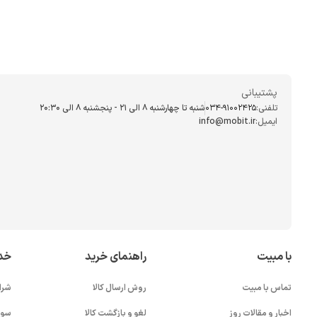
پشتیبانی
تلفنی:
034-91002425
شنبه تا چهارشنبه ۸ الی ۲۱ - پنجشنبه 8 الی ۲۰:۳۰
ایمیل:
info@mobit.ir
با مبیت
راهنمای خرید
خد
تماس با مبیت
روش ارسال کالا
شرا
اخبار و مقالات روز
لغو و بازگشت کالا
سوا