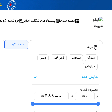
دسته بندی
پیشنهاد‌های شگفت انگیز
فروشنده شوید
جدیدترین
ا
برند
متفرقه
شیائومی
گرین لاین
وریتی
سیلیکون
نمایش همه
محدوده قیمت
از
0
ت
تا
409,900,000
ت