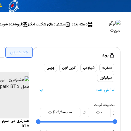
دسته بندی
پیشنهاد‌های شگفت انگیز
فروشنده شوید
جدیدترین
ا
برند
متفرقه
شیائومی
گرین لاین
وریتی
سیلیکون
نمایش همه
محدوده قیمت
از
0
ت
تا
409,900,000
ت
BT5