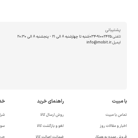
پشتیبانی
تلفنی:
034-91002425
شنبه تا چهارشنبه ۸ الی ۲۱ - پنجشنبه 8 الی ۲۰:۳۰
ایمیل:
info@mobit.ir
با مبیت
راهنمای خرید
خد
تماس با مبیت
روش ارسال کالا
شرا
اخبار و مقالات روز
لغو و بازگشت کالا
سوا
فروش عمده به همکار
ضمانت اصالت کالا
حری