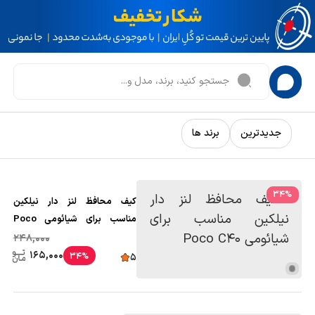
جدیدترین
برند ها
34
%
کیف محافظ لنز دار نیلکین
مناسب برای شیائومی Poco
C40
248,000
165,000
34%
5