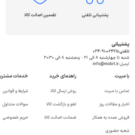
پشتیبانی تلفنی
تضمین اصالت کالا
پشتیبانی
تلفنی:
034-91002425
شنبه تا چهارشنبه ۸ الی ۲۱ - پنجشنبه 8 الی ۲۰:۳۰
ایمیل:
info@mobit.ir
با مبیت
راهنمای خرید
خدمات مشتری
تماس با مبیت
روش ارسال کالا
شرایط و قوانین
اخبار و مقالات روز
لغو و بازگشت کالا
سوالات متداول
فروش عمده به همکار
ضمانت اصالت کالا
حریم خصوصی
شعبه حضوری