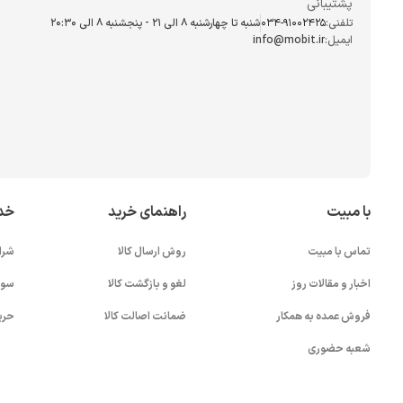
پشتیبانی
تلفنی:
034-91002425
شنبه تا چهارشنبه ۸ الی ۲۱ - پنجشنبه 8 الی ۲۰:۳۰
ایمیل:
info@mobit.ir
با مبیت
راهنمای خرید
خد
تماس با مبیت
روش ارسال کالا
شرا
اخبار و مقالات روز
لغو و بازگشت کالا
سوا
فروش عمده به همکار
ضمانت اصالت کالا
حری
شعبه حضوری