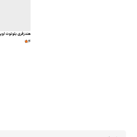
هندزفری بلوتوث اوپو مدل 2
4