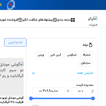
دسته بندی
پیشنهاد‌های شگفت انگیز
فروشنده شوید
جدیدترین
ا
برند
متفرقه
شیائومی
گرین لاین
وریتی
سیلیکون
نمایش همه
محدوده قیمت
از
0
ت
تا
409,900,000
ت
ظرفیت 128 گیگابایت و رم 4 گیگابایت