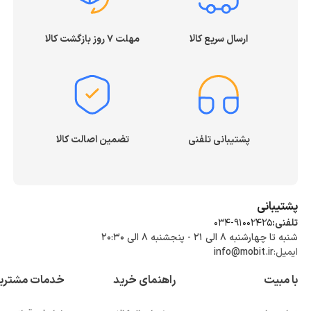
ارسال سریع کالا
مهلت ۷ روز بازگشت کالا
پشتیبانی تلفنی
تضمین اصالت کالا
پشتیبانی
تلفنی:
034-91002425
شنبه تا چهارشنبه ۸ الی ۲۱ - پنجشنبه 8 الی ۲۰:۳۰
ایمیل:
info@mobit.ir
با مبیت
راهنمای خرید
خدمات مشتری