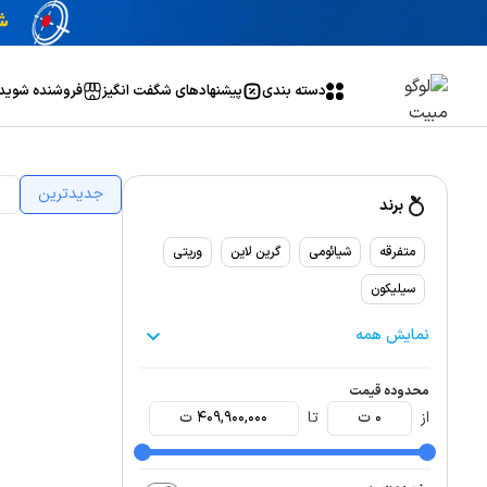
دسته بندی
پیشنهاد‌های شگفت انگیز
فروشنده شوید
جدیدترین
ا
برند
متفرقه
شیائومی
گرین لاین
وریتی
سیلیکون
نمایش همه
محدوده قیمت
از
0
ت
تا
409,900,000
ت