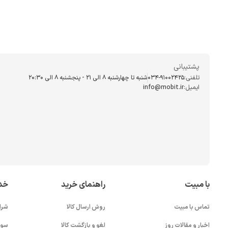
پشتیبانی
تلفنی:
034-91002425
شنبه تا چهارشنبه ۸ الی ۲۱ - پنجشنبه 8 الی ۲۰:۳۰
ایمیل:
info@mobit.ir
با مبیت
راهنمای خرید
خد
تماس با مبیت
روش ارسال کالا
شرا
اخبار و مقالات روز
لغو و بازگشت کالا
سوا