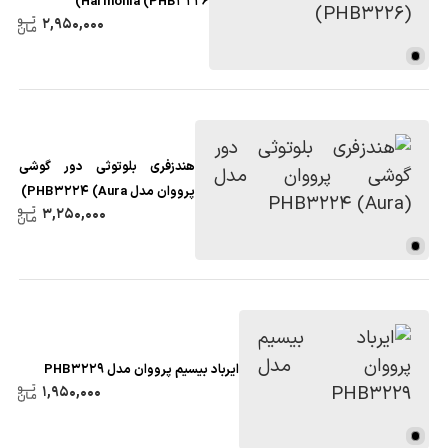
Harmonia (PHB3226)
2,950,000
هندزفری بلوتوثی دور گوشی
پرووان مدل PHB3224 (Aura)
3,250,000
ایرباد بیسیم پرووان مدل PHB3229
1,950,000