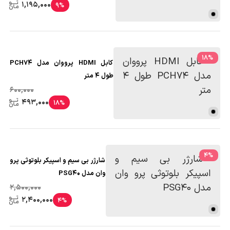
1,195,000
9%
18
%
کابل HDMI پرووان مدل PCH74
طول 4 متر
600,000
493,000
18%
4
%
شارژر بی سیم و اسپیکر بلوتوثی پرو
وان مدل PSG40
2,500,000
2,400,000
4%