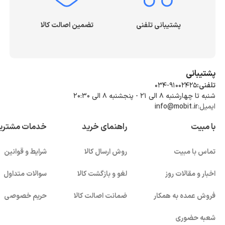
پشتیبانی تلفنی
تضمین اصالت کالا
پشتیبانی
تلفنی:
034-91002425
شنبه تا چهارشنبه ۸ الی ۲۱ - پنجشنبه 8 الی ۲۰:۳۰
ایمیل:
info@mobit.ir
با مبیت
راهنمای خرید
خدمات مشتری
تماس با مبیت
روش ارسال کالا
شرایط و قوانین
اخبار و مقالات روز
لغو و بازگشت کالا
سوالات متداول
فروش عمده به همکار
ضمانت اصالت کالا
حریم خصوصی
شعبه حضوری