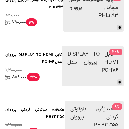
پایه نگهدارنده گوشی موبایل پرووان
PHL1193
820,000
790,000
4%
32
%
کابل DISPLAY TO HDMI پرووان
مدل PCH76
1,300,000
889,000
32%
9
%
هندزفری بلوتوثی گردنی پرووان
PHB3355
1,300,000