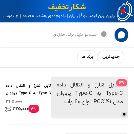
جدیدترین
برند ها
6
%
کابل شارژ و انتقال داده
Type-C به Type-C پرووان
مدل PCC141 توان ۶۰ وات
345,000
325,000
6%