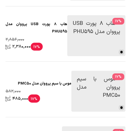
17
%
هاب 8 پورت USB پرووان مدل
PHU595
2,856,000
2,380,000
17%
17
%
موس با سیم پرووان مدل PMC50
582,000
485,000
17%