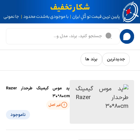
جدیدترین
برند ها
پد موس گیمینگ طرحدار Razer
30*80cm
غیر اصل
ناموجود