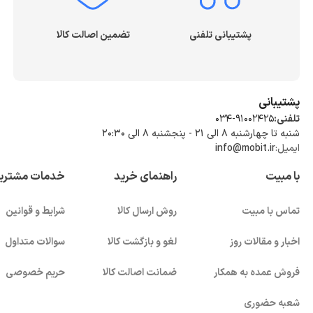
پشتیبانی تلفنی
تضمین اصالت کالا
پشتیبانی
تلفنی:
034-91002425
شنبه تا چهارشنبه ۸ الی ۲۱ - پنجشنبه 8 الی ۲۰:۳۰
ایمیل:
info@mobit.ir
با مبیت
راهنمای خرید
خدمات مشتری
تماس با مبیت
روش ارسال کالا
شرایط و قوانین
اخبار و مقالات روز
لغو و بازگشت کالا
سوالات متداول
فروش عمده به همکار
ضمانت اصالت کالا
حریم خصوصی
شعبه حضوری