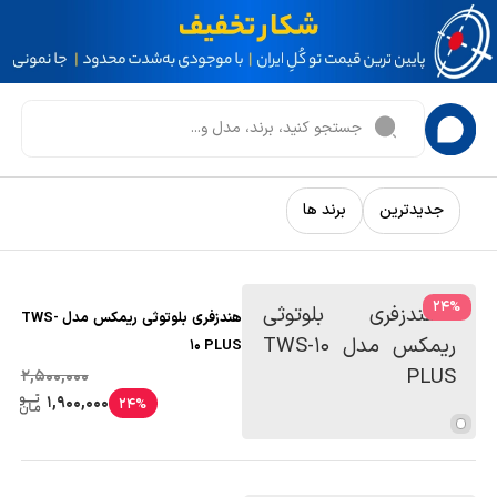
جدیدترین
برند ها
24
%
هندزفری بلوتوثی ریمکس مدل TWS-
10 PLUS
2,500,000
1,900,000
24%