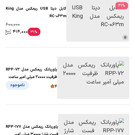
31
%
کابل دیتا USB ریمکس مدل King
RC-063m
600,000
414,000
31%
پاوربانک ریمکس مدل RPP-72
ظرفیت 20000 میلی آمپر ساعت
ناموجود
4
پاوربانک ریمکس مدل RPP-177
فست شارژ 30000 میلی آمپر