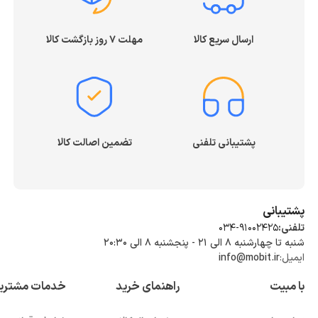
ارسال سریع کالا
مهلت ۷ روز بازگشت کالا
پشتیبانی تلفنی
تضمین اصالت کالا
پشتیبانی
تلفنی:
034-91002425
شنبه تا چهارشنبه ۸ الی ۲۱ - پنجشنبه 8 الی ۲۰:۳۰
ایمیل:
info@mobit.ir
با مبیت
راهنمای خرید
خدمات مشتری