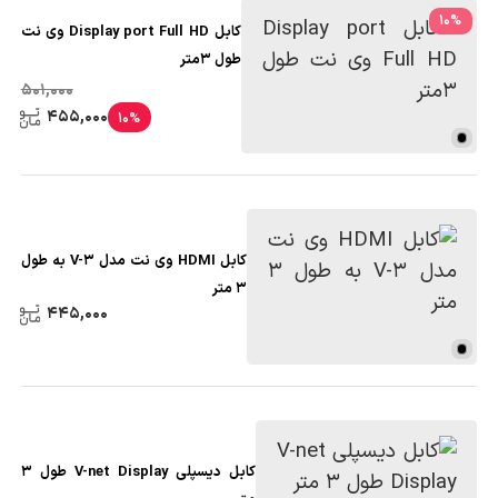
10
%
کابل Display port Full HD وی نت
طول 3متر
501,000
455,000
10%
کابل HDMI وی نت مدل V-3 به طول
3 متر
445,000
کابل دیسپلی V-net Display طول 3