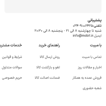
پشتیبانی
تلفنی:
034-91002425
شنبه تا چهارشنبه ۸ الی ۲۱ - پنجشنبه 8 الی ۲۰:۳۰
ایمیل:
info@mobit.ir
با مبیت
راهنمای خرید
خدمات مشتری
تماس با مبیت
روش ارسال کالا
شرایط و قوانین
اخبار و مقالات روز
لغو و بازگشت کالا
سوالات متداول
فروش عمده به همکار
ضمانت اصالت کالا
حریم خصوصی
شعبه حضوری