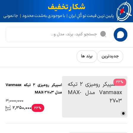
جدیدترین
برند ها
22
%
اسپیکر رومیزی 2 تیکه Vanmaax
مدل MAX-2703
3,000,000
2,350,000
22%