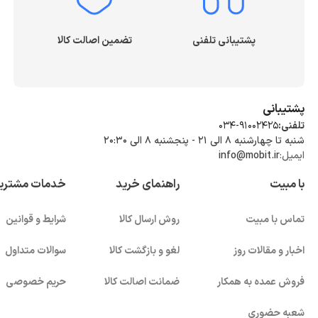
پشتیبانی تلفنی
تضمین اصالت کالا
پشتیبانی
تلفنی:
034-91002425
شنبه تا چهارشنبه ۸ الی ۲۱ - پنجشنبه 8 الی ۲۰:۳۰
ایمیل:
info@mobit.ir
با مبیت
راهنمای خرید
خدمات مشتری
تماس با مبیت
روش ارسال کالا
شرایط و قوانین
اخبار و مقالات روز
لغو و بازگشت کالا
سوالات متداول
فروش عمده به همکار
ضمانت اصالت کالا
حریم خصوصی
شعبه حضوری