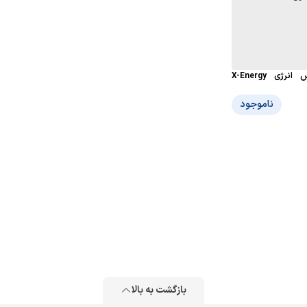
حافظه SSD ایکس انرژی X-Energy
ناموجود
بازگشت به بالا