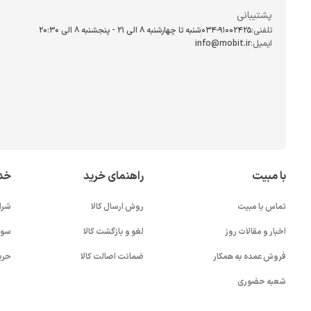
پشتیبانی
تلفنی:
034-91002425
شنبه تا چهارشنبه ۸ الی ۲۱ - پنجشنبه 8 الی ۲۰:۳۰
ایمیل:
info@mobit.ir
با مبیت
راهنمای خرید
خد
تماس با مبیت
روش ارسال کالا
شرا
اخبار و مقالات روز
لغو و بازگشت کالا
سوا
فروش عمده به همکار
ضمانت اصالت کالا
حری
شعبه حضوری