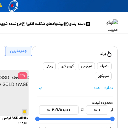
دسته بندی
پیشنهاد‌های شگفت انگیز
فروشنده شوید
جدیدترین
ا
برند
متفرقه
شیائومی
گرین لاین
وریتی
2
%
سیلیکون
نمایش همه
محدوده قیمت
از
0
ت
تا
409,900,000
ت
128GB