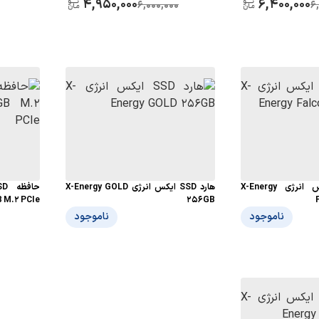
6,400,000
4,950,000
آمپر ساعت
6,000,000
6
حافظه SSD ایکس انرژی X-Energy
هارد SSD ایکس انرژی X-Energy GOLD
B M.2 PCIe
256GB
ناموجود
ناموجود