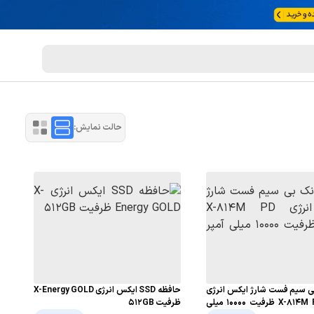
حالت نمایش:
بی سیم فست شارژ ایکس انرژی
حافظه SSD ایکس انرژی X-Energy GOLD
X-814M PD 22.5W ظرفیت 10000 میلی
ظرفیت 512GB