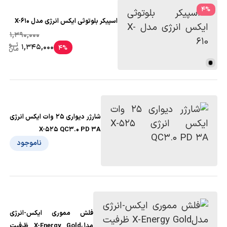
4
%
اسپیکر بلوتوثی ایکس انرژی مدل X-610
1,390,000
1,345,000
4%
شارژر دیواری 25 وات ایکس انرژی
X-525 QC3.0 PD 3A
ناموجود
فلش مموری ایکس-انرژی
مدلX-Energy Gold ظرفیت