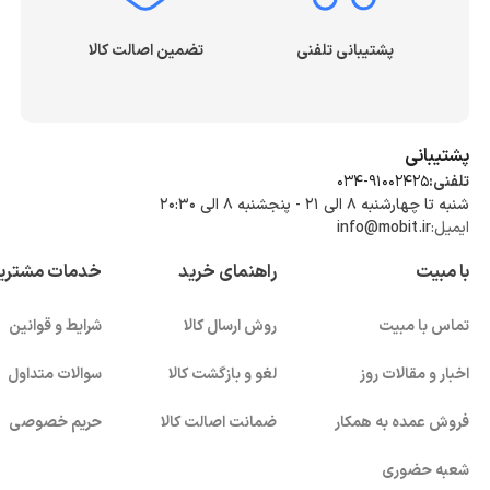
پشتیبانی تلفنی
تضمین اصالت کالا
پشتیبانی
تلفنی:
034-91002425
شنبه تا چهارشنبه ۸ الی ۲۱ - پنجشنبه 8 الی ۲۰:۳۰
ایمیل:
info@mobit.ir
با مبیت
راهنمای خرید
خدمات مشتری
تماس با مبیت
روش ارسال کالا
شرایط و قوانین
اخبار و مقالات روز
لغو و بازگشت کالا
سوالات متداول
فروش عمده به همکار
ضمانت اصالت کالا
حریم خصوصی
شعبه حضوری