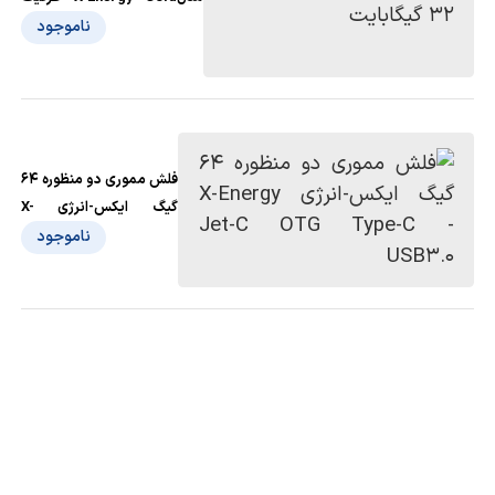
32 گیگابایت
ناموجود
فلش مموری دو منظوره 64
گیگ ایکس-انرژی X-
Energy Jet-C OTG
ناموجود
Type-C - USB3.0