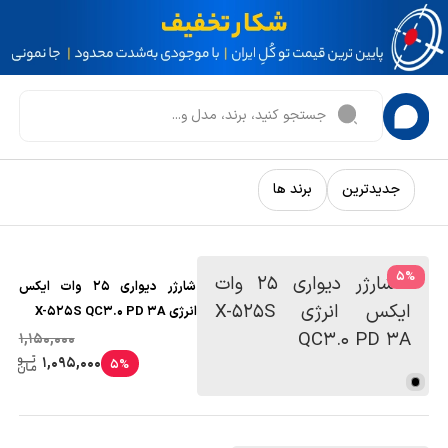
جدیدترین
برند ها
5
%
شارژر دیواری 25 وات ایکس
انرژی X-525S QC3.0 PD 3A
1,150,000
1,095,000
5%