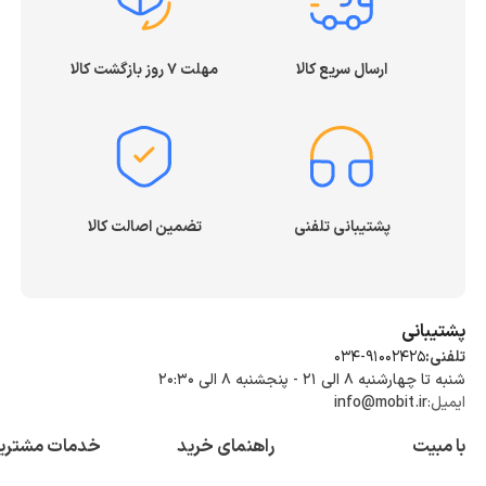
ارسال سریع کالا
مهلت ۷ روز بازگشت کالا
پشتیبانی تلفنی
تضمین اصالت کالا
پشتیبانی
تلفنی:
034-91002425
شنبه تا چهارشنبه ۸ الی ۲۱ - پنجشنبه 8 الی ۲۰:۳۰
ایمیل:
info@mobit.ir
با مبیت
راهنمای خرید
خدمات مشتری