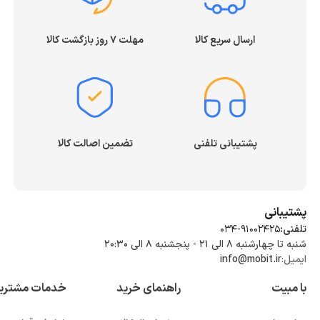
ارسال سریع کالا
مهلت ۷ روز بازگشت کالا
پشتیبانی تلفنی
تضمین اصالت کالا
پشتیبانی
تلفنی:
034-91002425
شنبه تا چهارشنبه ۸ الی ۲۱ - پنجشنبه 8 الی ۲۰:۳۰
ایمیل:
info@mobit.ir
با مبیت
راهنمای خرید
خدمات مشتری