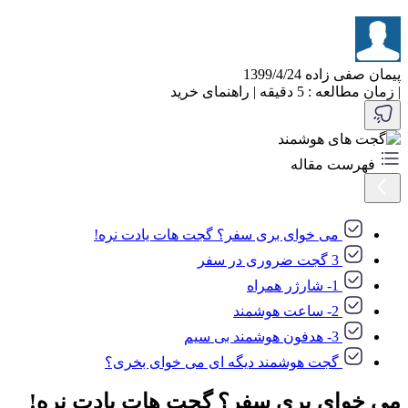
پیمان صفی زاده
1399/4/24
|
زمان مطالعه : 5 دقیقه
|
راهنمای خرید
فهرست مقاله
می خوای بری سفر؟ گجت هات یادت نره!
3 گجت ضروری در سفر
1- شارژر همراه
2- ساعت هوشمند
3- هدفون هوشمند بی سیم
گجت هوشمند دیگه ای می خوای بخری؟
می خوای بری سفر؟ گجت هات یادت نره!