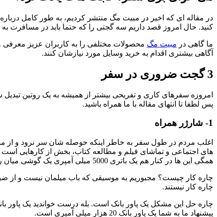
در مقاله ای که اخیر در مبیت مگ منتشر کردیم، به طور کامل درباره 
کنید. حال امروز قصد داریم سه گجتی را که حتما باید در مسافرت به 
ما گاهی در
مبیت مگ
محصولات مختلفی را به کاربران عزیز معرفی و 
آگاهی بیشتری اقدام به خرید وسایل مورد نیازشان کنند.
3 گجت ضروری در سفر
امروزه سفرهای کاری و تفریحی بیشتر از همیشه به یک روتین تبدیل شد
پس لطفا تا انتهای مقاله با ما همراه باشید.
1- شارژر همراه
اغلب مردم در طول سفر به خاطر اینکه حوصله شان سر نرود و از مس
های اجتماعی و تماشای فیلم و مطالعه کتاب، بخش از کارهایی است ک
همگی این ها در کنار هم یک باتری 5000 میلی آمپری یک گوشی میان رده را هم خالی خواهند کرد.
چاره کار چیست؟ مجبوریم به موسیقی که باب میلمان نیست و از ضبط
چاره کار نیستند.
چاره حل این مشکل یک پاور بانک است. بله درست خواندید یک پاور با
پیشنهاد ما به شما یک پاور بانک 20 هزار میلی آمپری است.