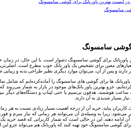
گوشی سامسونگ
ای گوشی سامسونگ
ین پاوربانک برای گوشی سامسونگ دشوار است. با این حال، در زمان خری
Silicon Power، Ener و همینطور ProOne یک سری معیارهای معین برای تشخیص یک پاور بانک خ
رند و پس از آن، می‌توان موارد دیگری نظیر طراحی بدنه و زیبایی ظ
پاوربانک ها برای گوشی های سامسونگ را آماده‌کرده‌ایم که شامل نمای
ایم، جزو بهترین پاور بانک‌های موجود در بازار به شمار می‌روند که م
اعت هوشمند، هدفون بی‌سیم یا حتی لپتاپ و دستگاه‌های دیگر نیز می‌
از بسیار شدیدی به آن دارند.
کمک کاربران بیاید، خرید آن از درجه اهمیت بسیار زیادی نسبت به هر 
 می‌شود. زیرا به وسیله‌ی آن می‌توانند هر زمانی که نیاز مبرم و فور
ن ادامه دهند. این در حالی است که شمار کاربرانی که قصد خرید یک
 برای گوشی سامسونگ خود تهیه کنند که پاوربانک هم می‌تواند جزو این ل