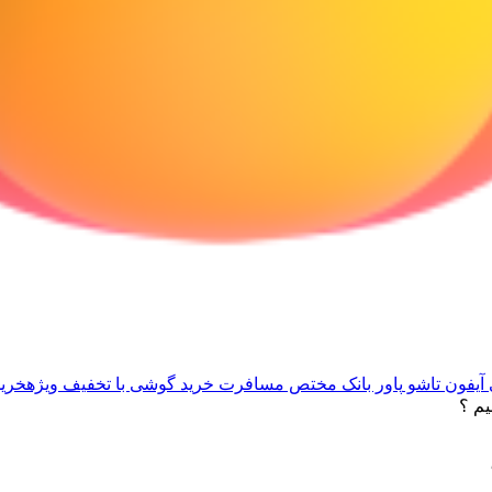
آیفون تاشو
پاور بانک مختص مسافرت
خرید گوشی با تخفیف ویژه
خرید
م ؟