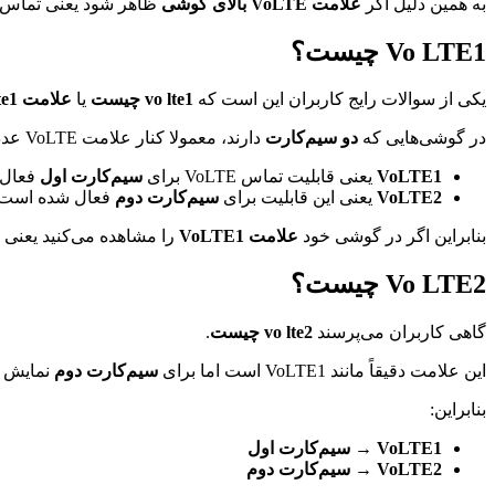
به همین دلیل اگر
علامت VoLTE بالای گوشی
ظاهر شود یعنی تماس‌های شما 
Vo LTE1 چیست؟
یکی از سوالات رایج کاربران این است که
vo lte1 چیست
یا
علامت vo lte1 بالای گوشی چیست
در گوشی‌هایی که
دو سیم‌کارت
دارند، معمولا کنار علامت VoLTE عدد نمایش داده می‌شود:
VoLTE1
یعنی قابلیت تماس VoLTE برای
سیم‌کارت اول
فعال 
VoLTE2
یعنی این قابلیت برای
سیم‌کارت دوم
فعال شده است.
بنابراین اگر در گوشی خود
علامت VoLTE1
را مشاهده می‌کنید یعنی سیم‌کارت ا
Vo LTE2 چیست؟
گاهی کاربران می‌پرسند
vo lte2 چیست
.
این علامت دقیقاً مانند VoLTE1 است اما برای
سیم‌کارت دوم
نمایش د
بنابراین:
VoLTE1 → سیم‌کارت اول
VoLTE2 → سیم‌کارت دوم