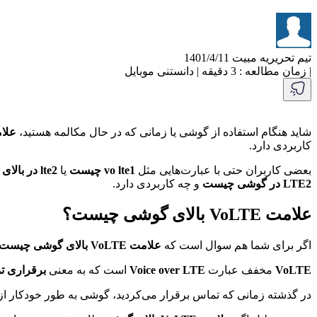
تیم تحریریه مبیت
1401/4/11
|
زمان مطالعه : 3 دقیقه
|
دانستنی موبایل
شاید هنگام استفاده از گوشی یا زمانی که در حال مکالمه هستید،
علامت VoLTE
کاربردی دارد.
بعضی کاربران حتی با عبارت‌هایی مثل
vo lte1 چیست
یا
lte2 در بالای گوشی چیست
LTE2 در گوشی چیست
و چه کاربردی دارد.
علامت VoLTE بالای گوشی چیست؟
اگر برای شما هم سوال است که
علامت VoLTE بالای گوشی چیست
VoLTE
مخفف عبارت
Voice over LTE
است که به معنی
برقراری تم
در گذشته زمانی که تماس برقرار می‌کردید، گوشی به طور خودکار از