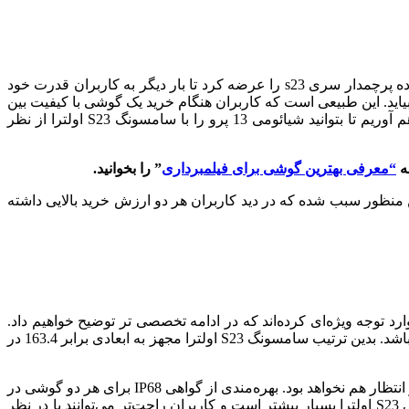
کمپانی سامسونگ از دیرباز به غول تکنولوژی به ویژه در تولید انواع گوشی‌های هوشمند قدرتمند معروف است. به همین ترتیب امسال خانواده پرچمدار سری s23 را عرضه کرد تا بار دیگر به کاربران قدرت خود
 با عرضه شیائومی 13 پرو توانست یک رقیب قدرتمند برای گوشی سامسونگ S23 اولترا به حساب بیاید. این طبیعی است که کاربران هنگام خرید یک گوشی با کیفیت بین
این دو مدل شک داشته باشند. به همین دلیل ما تصمیم گرفتیم مقاله‌ای در خصوص مقایسه شیائومی 13 پرو با گلکسی اس 23 اولترا فراهم آوریم تا بتوانید شیائومی 13 پرو را با سامسونگ S23 اولترا از نظر
ه
“معرفی بهترین گوشی برای فیلمبرداری
” را بخوانید.
دارند. به همین منظور سبب شده که در دید کاربران هر دو ارزش خرید بالایی داشته
 توجه ویژه‌ای کرده‌اند که در ادامه تخصصی تر توضیح خواهیم داد.
برای شیائومی 13 پرو شاهد ابعادی برابر 162.9 در 74.6 در 8.38 میلی متر هستیم که بسیار جمع و جور تر نسبت به گلکسی اس 23 اولترا می‌باشد. بدین ترتیب سامسونگ S23 اولترا مجهز به ابعادی برابر 163.4 در
در خصوص وزن شیائومی 13 پرو می‌توان گفت که برابر 229 گرم است که باز هم نسبت به گلکسی اس 23 اولترا سبک تر می‌باشد که دور از انتظار هم نخواهد بود. بهره‌مندی از گواهی IP68 برای هر دو گوشی در
نظر گرفته شده که نشان از قدرت این پرچمدار است تا بتوانند در برابر نفوذ ذرات آب و گرد و غبار دچار آسیب نشوند. تنوع رنگی در گلکسی S23 اولترا بسیار بیشتر است و کاربران راحت‌تر می‌توانند با در نظر