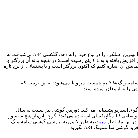
گوشی سامسونگ A34 یکی از محصولات خوش ساخت و با کیفیت این کمپانی محبوب محسوب می‌شود که تمام تلاش خود را به کار گرفته تا بهترین عملکرد را در نوع خود ارائه دهد. گلکسی A34 بی‌شباهت به
A33 5G قبلی نیست، با این حال تفاوت‌هایی با مدل قبلی دارد که بسیار مورد توجه قرار می‌گیرند؛ برای مثال ضخامت آن نسبت به مدل قبلی افزایش یافته و به 6.6 اینچ رسیده است؛ در نتیجه بدنه آن بزرگتر و
ی نیز بزرگتر به نظر می‌رسد. در قسمت بعدی از بررسی گوشی سامسونگ گلکسی A34 باید به صفحه نمایش آن اشاره کنیم که اکنون بزرگتر است و با پشتیبانی از نرخ تازه
همچنین حاشیه‌های کوچکتر و باریک‌تری دارد و نسبت تصویر 19.5:9 را در اختیار شما قرار می‌دهد. یکی دیگر از تغییرات قابل توجه در گوشی سامسونگ A34 به چیپست مربوط می‌شود؛ به این ترتیب که
 آب و گردوغبار و همچنین تنظیم بلندگوی استریو پشتیبانی می‌کند. دوربین گوشی نیز نسبت به سال
گذشته تقریبا بدون تغییر باقی مانده است و از دوربین اصلی 48 مگاپیکسلی به همراه دوربین فوق عریض 8 مگاپیکسلی، ماکرو 5 مگاپیکسلی و سلفی 13 مگاپیکسلی استفاده می‌کند؛ اگرچه این‌بار هیچ سنسور
مبیت
به طور کامل به بررسی گوشی سامسونگ