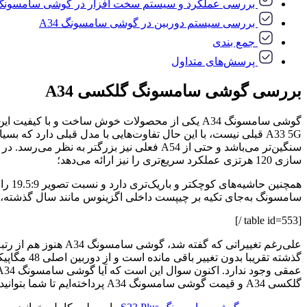
بررسی عملکرد و سیستم سخت افزار در گوشی سامسونگ 34
بررسی سیستم دوربین در گوشی سامسونگ A34
جمع بندی
پرسش‌های متداول
بررسی گوشی سامسونگ گلکسی A34
سازی 120 هرتزی عملکرد سریع‌تری را نیز ارائه می‌دهد؛
سامسونگ به‌جای تکیه بر چیپست داخلی اگزینوس مانند سال گذشته، این بار به سراغ تراشه جدید Dimensity 1080 رفته
[table id=553 /]
عمقی وجود ندارد. اکنون سوال این است که آیا گوشی سامسونگ A34 به خوبی نسخه قبلی خود است و آیا به طور کلی ارزش خرید دارد؟ ما در این مقاله از
گلکسی A34 و قیمت گوشی سامسونگ A34 پرداخته‌ایم تا شما بتوانید با خواندن آن اطلاعات کاملی را به دست آورده و بهترین تصمیم را در خرید گوشی سامسونگ A34 بگیرید.