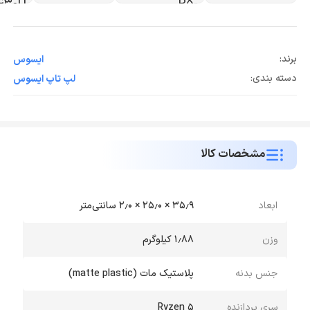
برند:
ایسوس
دسته بندی:
لپ تاپ ایسوس
مشخصات کالا
ابعاد
۳۵٫۹ × ۲۵٫۰ × ۲٫۰ سانتی‌متر
وزن
۱٫۸۸ کیلوگرم
جنس بدنه
پلاستیک مات (matte plastic)
سری پردازنده
Ryzen 5