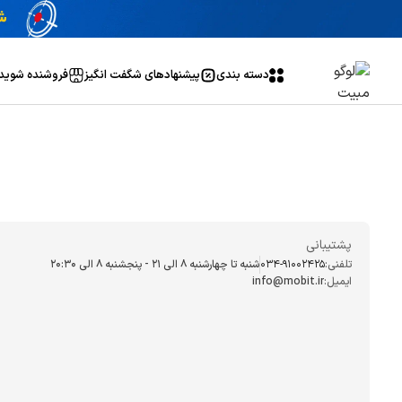
دسته بندی
پیشنهاد‌های شگفت انگیز
فروشنده شوید
پشتیبانی
تلفنی:
034-91002425
شنبه تا چهارشنبه ۸ الی ۲۱ - پنجشنبه 8 الی ۲۰:۳۰
ایمیل:
info@mobit.ir