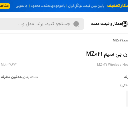
همکار و قیمت عمده
MZ02
بی سیم MZ021
Mbt-38972
MZ021 Wireless He
قه
دسته بندی:
هدفون متفرقه
شکی)