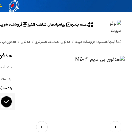
دسته بندی
پیشنهاد‌های شگفت انگیز
فروشنده شوید
شما اینجا هستید:
فروشگاه مبیت
هدفون، هدست، هندزفری
هدفون
هدفون بی سیم 1
هدفون 
adphone
برند:
متفر
رنگ ها
(م