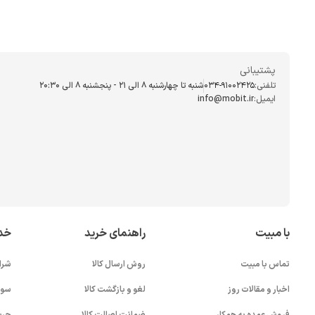
پشتیبانی
تلفنی:
034-91002425
شنبه تا چهارشنبه ۸ الی ۲۱ - پنجشنبه 8 الی ۲۰:۳۰
ایمیل:
info@mobit.ir
با مبیت
راهنمای خرید
خد
تماس با مبیت
روش ارسال کالا
شرا
اخبار و مقالات روز
لغو و بازگشت کالا
سوا