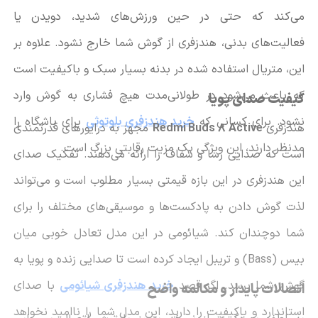
می‌کند که حتی در حین ورزش‌های شدید، دویدن یا
فعالیت‌های بدنی، هندزفری از گوش شما خارج نشود. علاوه بر
این، متریال استفاده شده در بدنه بسیار سبک و باکیفیت است
که باعث می‌شود در طولانی‌مدت هیچ فشاری به گوش وارد
کیفیت صدای پویا
نشود. برای کسانی که
خرید هندزفری بلوتوثی
برای باشگاه را
هندزفری
Redmi Buds 8 Active
مجهز به درایورهای قدرتمندی
مدنظر دارند، این ویژگی یک مزیت رقابتی بزرگ است.
است که صدایی رسا و شفاف را ارائه می‌دهند. تفکیک صدای
این هندزفری در این بازه قیمتی بسیار مطلوب است و می‌تواند
لذت گوش دادن به پادکست‌ها و موسیقی‌های مختلف را برای
شما دوچندان کند. شیائومی در این مدل تعادل خوبی میان
بیس (Bass) و تریبل ایجاد کرده است تا صدایی زنده و پویا به
گوش شما برسد. اگر قصد
خرید هندزفری شیائومی
با صدای
اتصالات پایدار و مکالمه واضح
استاندارد و باکیفیت را دارید، این مدل شما را ناامید نخواهد