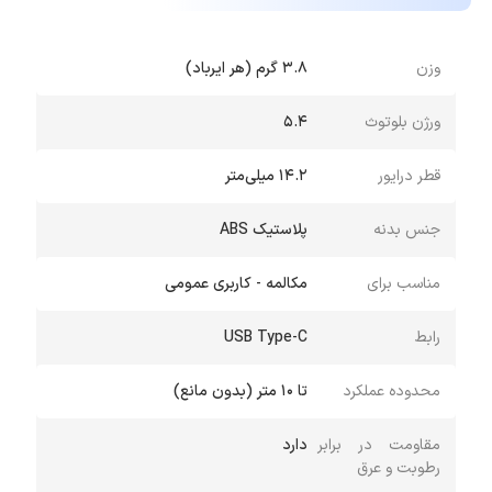
با ضمانت اصالت و بهترین قیمت تهیه کنید.
وزن
3.8 گرم (هر ایرباد)
ورژن بلوتوث
5.4
قطر درایور
14.2 میلی‌متر
جنس بدنه
پلاستیک ABS
مناسب برای
مکالمه - کاربری عمومی
رابط
USB Type-C
محدوده عملکرد
تا 10 متر (بدون مانع)
مقاومت در برابر
دارد
رطوبت و عرق