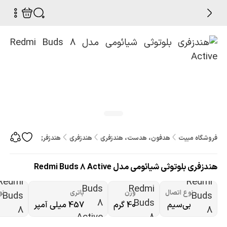
فروشگاه مبیت
هدفون، هدست، هندزفری
هندزفری
هندزفری بلوتوثی شیائومی مدل Active
هندزفری بلوتوثی شیائومی مدل Redmi Buds 8 Active
نوع اتصال
وزن
باتری
نو
بی‌سیم
40 گرم
457 میلی آمپر