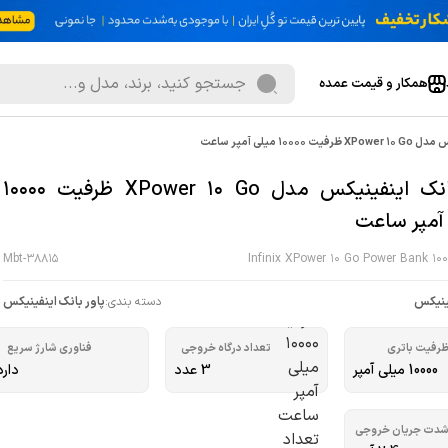
همکار و قیمت عمده
100 میلی آمپر ساعت
پاوربانک اینفینیکس مدل XPower 10 Go ظرفیت 10000
آمپر ساعت
Mbt-38815
Infinix XPower 10 Go Power Bank 1
ینیکس
دسته بندی:
پاور بانک اینفینیکس
رفیت باتری
تعداد درگاه خروجی
فناوری شارژ سریع
10000 میلی‌ آمپر
3 عدد
دارد
دت جریان خروجی