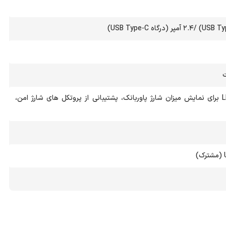
شارژ سریع، چراغ LED برای نمایش میزان شارژ پاوربانک، پشتیبانی از پروتکل های شارژ امن،