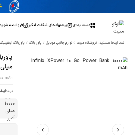
دسته بندی
پیشنهاد‌های شگفت انگیز
فروشنده شوید
شما اینجا هستید:
فروشگاه مبیت
لوازم جانبی موبایل
پاور بانک
پاوربانک اینفینیکس مدل XPower 10 Go ظرفیت 00
میلی 
0000 mAh
برند:
اینف
ظ
ش