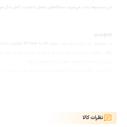
این سیستم‌ها باعث می‌شوند دستگاه‌های متصل با امنیت کامل شارژ شون
جمع‌بندی
در مجموع،
پاور بانک اینفینیکس
مدل XPower 10 Go ظرفیت 10000 میلی‌آمپر ساعت
بانک
با ظرفیت استاندارد، طراحی سبک و قیمت مناسب هستند. این پاوربا
خوبی برای استفاده روزمره، سفر و شرایط اضطراری باشد.
برای اطلاع از
قیمت پاور بانک اینفینیکس 10000 میلی آمپر
و خرید این م
کنید. در
فروشگاه اینترنتی مبیت
امکان بررسی مشخصات فنی، مقایسه محص
نظرات کالا